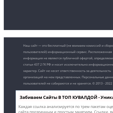
Наш сайт — это бесплатный (не взимаем комиссий и сборо
пользователей) информационный сервис. Расположенная 
информация не является публичной офертой, определяе
статьи 437 2 ГК РФ и носит исключительно информацион
характер. Сайт не несет ответственность за деятельность
организаций на нем представленных. Персональные дан
пользователей не собираются и не хранятся. © 2013 - 2022
Забиваем Сайты В ТОП КУВАЛДОЙ - Уни
Каждая ссылка анализируется по трем пакетам оц
сайта прозрачным и простым занятием. Ссылки, в