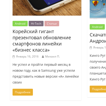
Android
Hi-Tech
Статьи
Android
Корейский гигант
Скачат
презентовал обновление
Андрои
смартфонов линейки
Январь 1
«бизнес класса»
Кинго Рут
Январь 16, 2016
Михаил П.
получени
Не успел и пройти первый месяц в
своего А
новом году, как в Samsung уже успели
планшета
представить новые версии «A» линейки
Кинго Ру
своих
Подробне
Подробнее