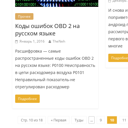
Декабрь 
И снова 
Прочее
попривет
андроид-
Коды ошибок OBD 2 на
рассмотр
русском языке
первого в
Январь 1, 2016
TheNeh
многие
Расшифровка — самые
распространенные коды ошибок OBD 2
Подробне
на русском языке: P0100 Неисправность
в цепи расходомера воздуха P0101
Неправильный показатель-не
отрегулирован расходомер
Подробнее
Стр. 10 из 18
« Первая
Туды
...
9
10
11