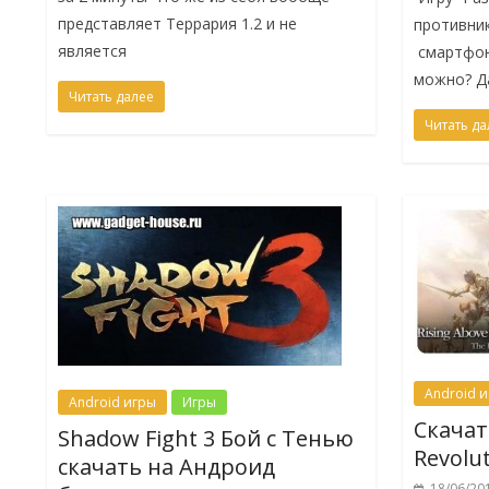
представляет Террария 1.2 и не
противник
является
смартфон
можно? Д
Читать далее
Читать да
Android 
Android игры
Игры
Скачат
Shadow Fight 3 Бой с Тенью
Revolu
скачать на Андроид
18/06/20