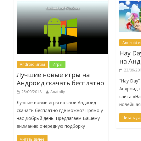
Android 
Hay Da
на Ан
Android игры
Игры
23/09/20
Лучшие новые игры на
“Hay Day”
Андроид скачать бесплатно
Андроид 
25/09/2018
Anatoliy
сайта «Ha
Лучшие новые игры на свой Андроид
новейшая
скачать бесплатно где можно? Прямо у
Читать да
нас Добрый день. Предлагаем Вашему
вниманию очередную подборку
Читать далее