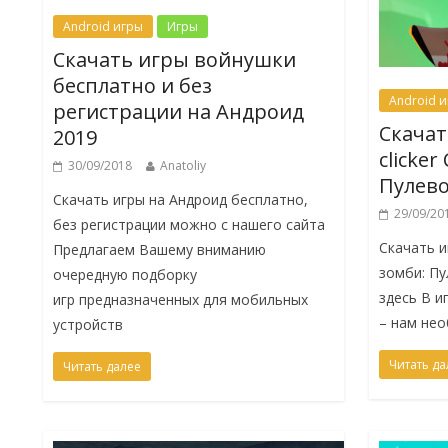
Android игры
Игры
Cкачать игры войнушки
бесплатно и без
Android 
регистрации на Андроид
Скачат
2019
clicke
30/09/2018
Anatoliy
Пулево
Скачать игры на Андроид бесплатно,
29/09/20
без регистрации можно с нашего сайта
Скачать и
Предлагаем Вашему вниманию
зомби: П
очередную подборку
здесь В иг
игр предназначенных для мобильных
– нам не
устройств
Читать да
Читать далее