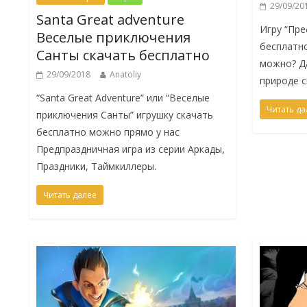
29/09/20
Santa Great adventure
Игру “Пре
Веселые приключения
бесплатно
Санты скачать бесплатно
можно? Да
29/09/2018
Anatoliy
природе с
“Santa Great Аdventure” или “Веселые
Читать да
приключения Санты” игрушку скачать
бесплатно можно прямо у нас
Предпраздничная игра из серии Аркады,
Праздники, Таймкиллеры.
Читать далее