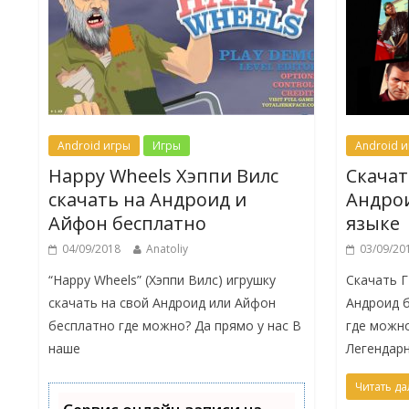
Android 
Android игры
Игры
Скачат
Happy Wheels Хэппи Вилс
Андрои
скачать на Андроид и
языке
Айфон бесплатно
03/09/20
04/09/2018
Anatoliy
Скачать Г
“Happy Wheels” (Хэппи Вилс) игрушку
Андроид б
скачать на свой Андроид или Айфон
где можно
бесплатно где можно? Да прямо у нас В
Легендарн
наше
Читать да