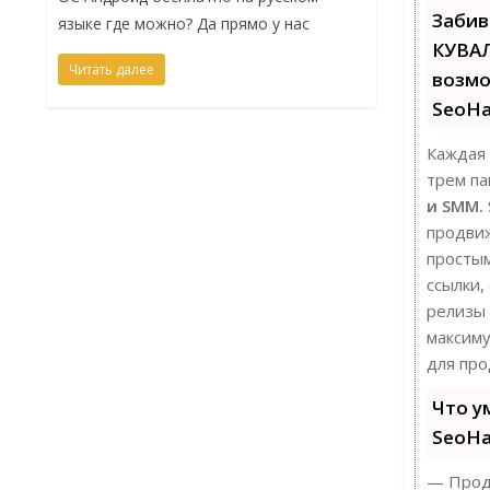
Забив
языке где можно? Да прямо у нас
КУВАЛ
Читать далее
возмо
SeoH
Каждая 
трем па
и SMM.
продви
простым
ссылки,
релизы 
максим
для про
Что у
SeoH
— Прод