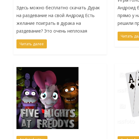
Андроид 
Здесь можно бесплатно скачать Дурак
прямо у н
на раздевание на свой Андроид Есть
решили п
желание поиграть в дурака на
раздевание? Это очень неплохая
Читать да
Читать далее