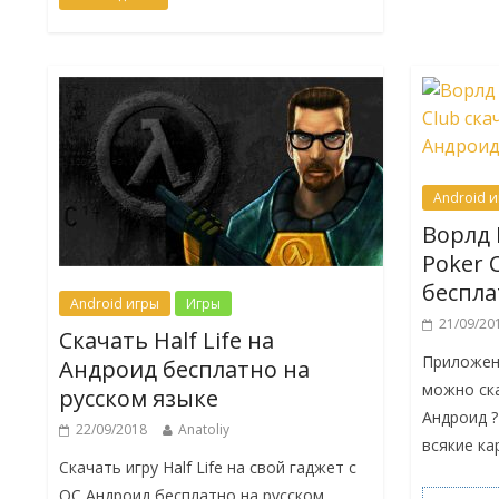
Android 
Ворлд 
Poker 
беспла
Android игры
Игры
21/09/20
Скачать Half Life на
Приложени
Андроид бесплатно на
можно ск
русском языке
Андроид ?
22/09/2018
Anatoliy
всякие к
Скачать игру Half Life на свой гаджет с
ОС Андроид бесплатно на русском