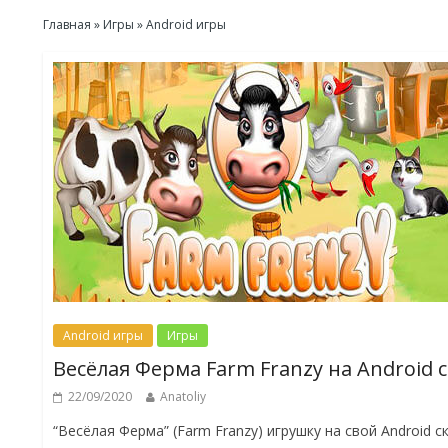
Главная
»
Игры
»
Android игры
Android игры
Игры
Весёлая Ферма Farm Franzy на Android 
22/09/2020
Anatoliy
“Весёлая Ферма” (Farm Franzy) игрушку на свой Android 