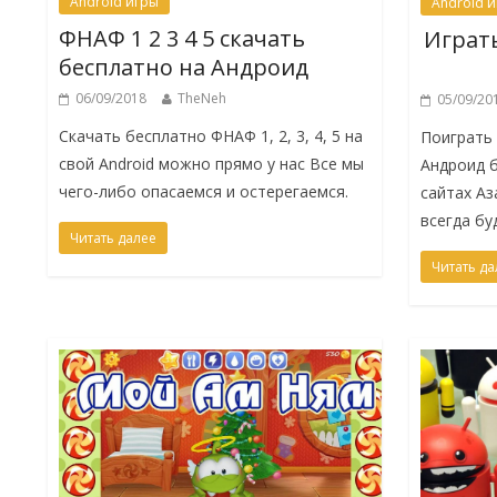
Android игры
Android 
ФНАФ 1 2 3 4 5 скачать
Играт
бесплатно на Андроид
06/09/2018
TheNeh
05/09/20
Скачать бесплатно ФНАФ 1, 2, 3, 4, 5 на
Поиграть
свой Android можно прямо у нас Все мы
Андроид 
чего-либо опасаемся и остерегаемся.
сайтах Аз
всегда бу
Читать далее
Читать да