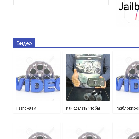
Видео
Разгоняем
Как сделать чтобы
Разблокиро
оперативную память
телефон не
Samsung 9/1
| Краткая инструкция
разряжался
ANDROID