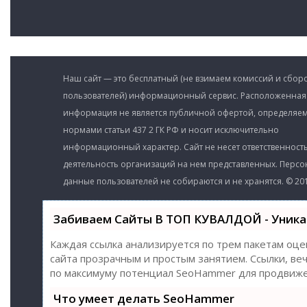
Наш сайт — это бесплатный (не взимаем комиссий и сборо
пользователей) информационный сервис. Расположенная
информация не является публичной офертой, определяе
нормами статьи 437 2 ГК РФ и носит исключительно
информационный характер. Сайт не несет ответственность
деятельность организаций на нем представленных. Перс
данные пользователей не собираются и не хранятся. © 201
Забиваем Сайты В ТОП КУВАЛДОЙ - Уник
Каждая ссылка анализируется по трем пакетам оце
сайта прозрачным и простым занятием. Ссылки, веч
по максимуму потенциал SeoHammer для продвиже
Что умеет делать SeoHammer