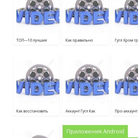
ТОП—10 лучшие
Как правильно
Гугл Хром г
планшеты за июнь
заряжать телефон,
оперативну
2021 года
чтобы долго
работала батарея
Как восстановить
Аккаунт Гугл Как
Про-аккаунт
аккаунт в
восстановить, если
Токе: что эт
Инстаграме, если
забыл пароль
Приложения Android
заблокировали