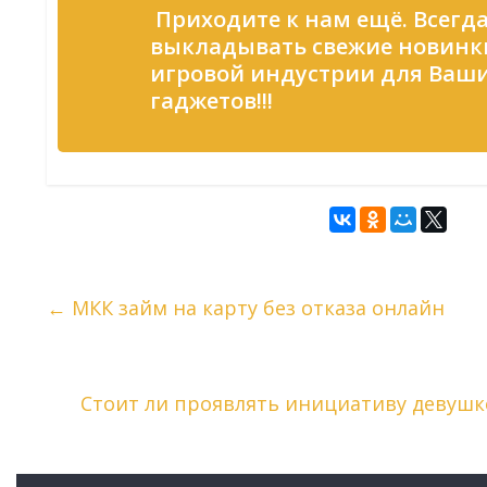
Приходите к нам ещё. Всегд
выкладывать свежие новинк
игровой индустрии для Ваш
гаджетов!!!
←
МКК займ на карту без отказа онлайн
Стоит ли проявлять инициативу девушк