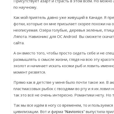
Присутствует азарт и страсть в этом всём. Но можно 
по научному.
Как мой приятель давно уже живущий в Канаде. Я пре
фотки, которые он мне присылает скорее похожи на о
неописуемая. Озёра голубые, деревья зелёные, птиц
Ляпота. Навионикс для ОС Android Вы сможете скачат
сайта.
А он вместо того, чтобы просто сидеть себе и не спе
размышлять о смысле жизни, глядя на всю эту красот
эхолот и начинает искать косяки рыб и ловить именно
момент резвятся.
Прямо как в детстве у меня было почти такое же. В 
пластмассовых рыбок с гвоздями во рту и я их ловил 
так это всё не очень интересно. Романтики нету. Но т
Так мы все идём в ногу со временем, то и пользуемся
цивилизации. Вот и фирма “
Navionics
” выпустила пр