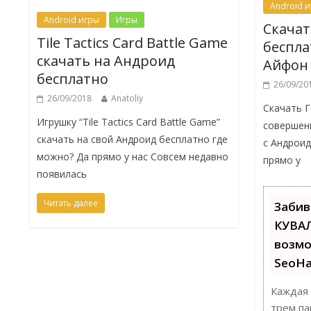
Android 
Android игры
Игры
Скачат
Tile Tactics Card Battle Game
беспла
скачать на Андроид
Айфон
бесплатно
26/09/20
26/09/2018
Anatoliy
Скачать Г
Игрушку “Tile Tactics Card Battle Game”
совершен
скачать на свой Андроид бесплатно где
с Андроид
можно? Да прямо у нас Совсем недавно
прямо у
появилась
Читать далее
Забив
КУВАЛ
возмо
SeoH
Каждая 
трем па