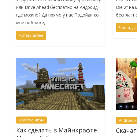
Die 2” на
или Drive Ahead бесплатно на Андроид
бесплатно
где можно? Да прямо у нас Подойди ко
мне поближе,
Читать да
Читать далее
Android игры
Android 
Как сделать в Майнкрафте
Скачат