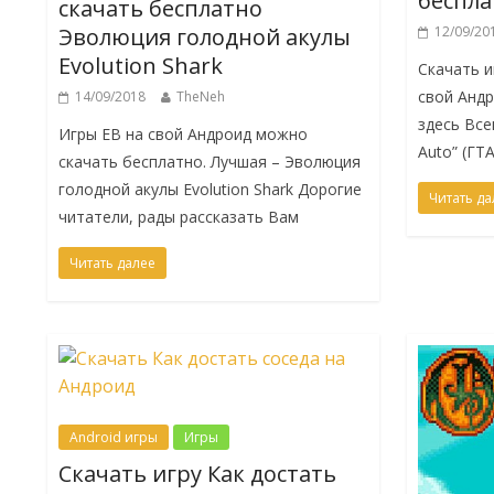
беспла
скачать бесплатно
12/09/20
Эволюция голодной акулы
Evolution Shark
Скачать и
свой Анд
14/09/2018
TheNeh
здесь Все
Игры ЕВ на свой Андроид можно
Auto” (ГТ
скачать бесплатно. Лучшая – Эволюция
голодной акулы Evolution Shark Дорогие
Читать да
читатели, рады рассказать Вам
Читать далее
Android игры
Игры
Скачать игру Как достать