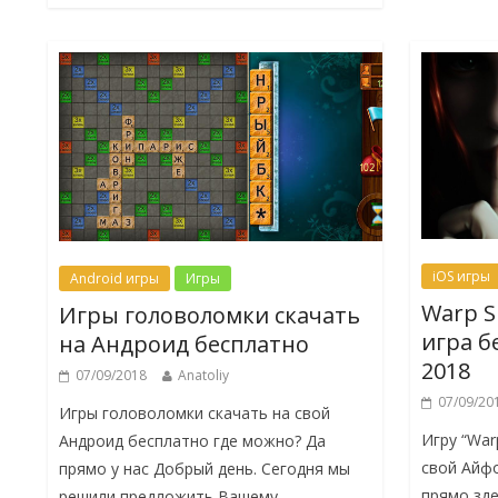
iOS игры
Android игры
Игры
Warp S
Игры головоломки скачать
игра б
на Андроид бесплатно
2018
07/09/2018
Anatoliy
07/09/20
Игры головоломки скачать на свой
Игру “War
Андроид бесплатно где можно? Да
свой Айф
прямо у нас Добрый день. Сегодня мы
прямо зд
решили предложить Вашему