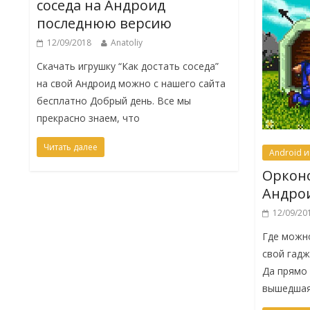
соседа на Андроид
последнюю версию
12/09/2018
Anatoliy
Скачать игрушку “Как достать соседа”
на свой Андроид можно с нашего сайта
бесплатно Добрый день. Все мы
прекрасно знаем, что
Читать далее
Android 
Орконо
Андро
12/09/20
Где можно
свой гадж
Да прямо
вышедшая