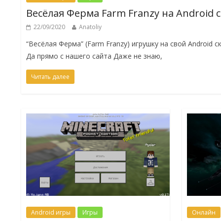
Весёлая Ферма Farm Franzy на Android 
22/09/2020
Anatoliy
“Весёлая Ферма” (Farm Franzy) игрушку на свой Android 
Да прямо с нашего сайта Даже не знаю,
Читать далее
Android игры
Игры
Онлайн