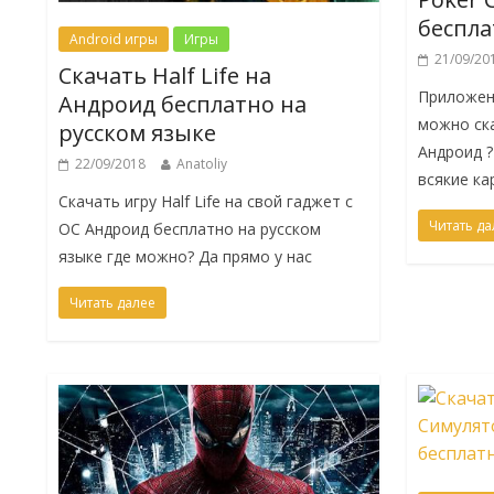
беспла
Android игры
Игры
21/09/20
Скачать Half Life на
Приложени
Андроид бесплатно на
можно ск
русском языке
Андроид ?
22/09/2018
Anatoliy
всякие к
Скачать игру Half Life на свой гаджет с
Читать да
ОС Андроид бесплатно на русском
языке где можно? Да прямо у нас
Читать далее