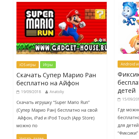
Android 
iOS игры
Игры
Фиксик
Скачать Супер Марио Ран
беспла
бесплатно на Айфон
детей
19/09/2018
Anatoliy
15/09/20
Скачать игрушку “Super Mario Run”
Где можно
(Супер Марио Ран) бесплатно на свой
бесплатно
Айфон, iPad и iPod Touch (App Store)
для детей
можно по
“Фиксики”
Читать далее