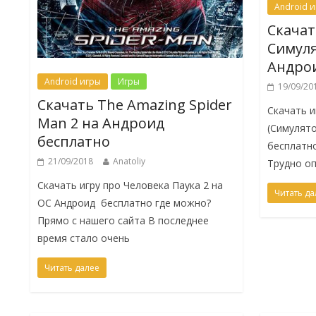
Android 
Скачат
Симуля
Андро
Android игры
Игры
19/09/20
Скачать The Amazing Spider
Скачать и
Man 2 на Андроид
(Симулято
бесплатно
бесплатно
21/09/2018
Anatoliy
Трудно о
Скачать игру про Человека Паука 2 на
Читать да
ОС Андроид бесплатно где можно?
Прямо с нашего сайта В последнее
время стало очень
Читать далее