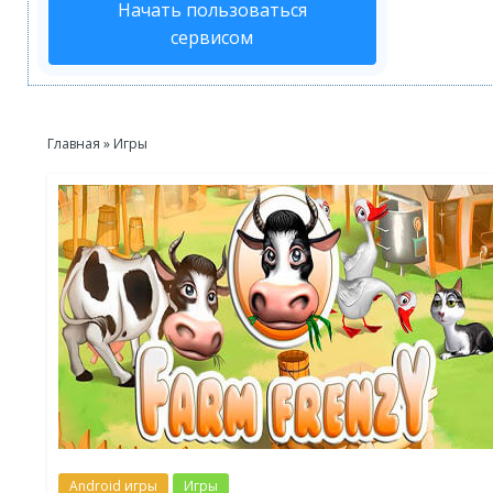
Начать пользоваться
сервисом
Главная
»
Игры
Android игры
Игры