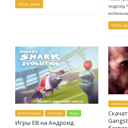
Читать далее
Андроид ?
мобильны
Читать да
Android 
Скачат
Android игры
iOS игры
Игры
Gangst
Игры ЕВ на Андроид