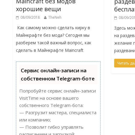
Maincraft без модов
раздев
хорошие вещи
беспла
08/09/2018
TheNeh
08/09/20
Как самому можно сделать кирку в
Здесь мо
Майнкрафте без мода? Сегодня мы
на раздев
разберем такой важный вопрос, как
желание п
сделать в Майнкрафте Maincraft
раздевани
Читать да
Сервис онлайн-записи на
собственном Telegram-боте
Попробуйте сервис онлайн-записи
VisitTime на основе вашего
собственного Telegram-бота:
— Разгрузит мастера, специалиста
или компанию;
— Позволит гибко управлять
расписанием и загрузкой;