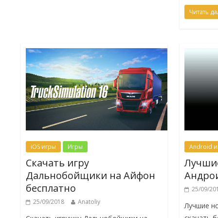
Читать да
Android 
iOS игры
Игры
Лучши
Скачать игру
Андрои
Дальнобойщики на Айфон
бесплатно
25/09/20
25/09/2018
Anatoliy
Лучшие н
скачать б