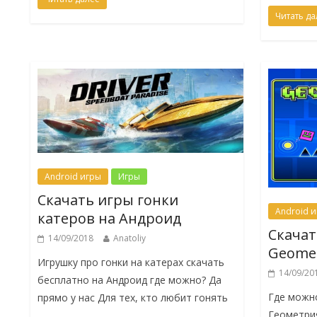
Читать да
Android игры
Игры
Скачать игры гонки
Android 
катеров на Андроид
Скача
14/09/2018
Anatoliy
Geomet
Игрушку про гонки на катерах скачать
14/09/20
бесплатно на Андроид где можно? Да
Где можно
прямо у нас Для тех, кто любит гонять
Геометри