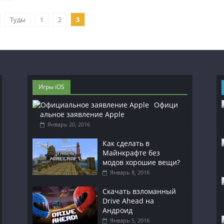
Туды
1
2
3
Игры iOS
Офици
альное заявление Apple
Январь 20, 2016
Как сделать в
Майнкрафте без
модов хорошие вещи?
Январь 8, 2016
Скачать взломанный
Drive Ahead на
Андроид
Январь 5, 2016