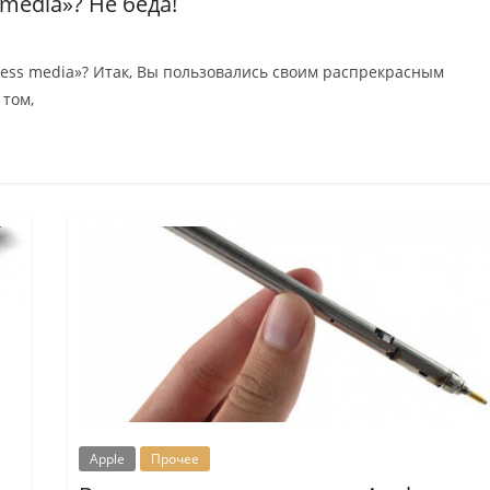
media»? Не беда!
ocess media»? Итак, Вы пользовались своим распрекрасным
 том,
Apple
Прочее