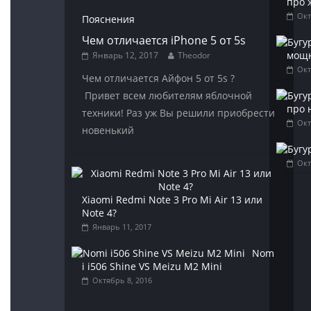
про 
Окт
Пояснения
Чем отличается iPhone 5 от 5s
мощн
Январь 12, 2017
Theodor
Окт
Чем отличается Айфон 5 от 5s ?
Привет всем любителям яблочной
про 
техники! Раз уж Вы решили приобрести
Окт
новенький
Окт
Xiaomi Redmi Note 3 Pro Mi Air 13 или
Note 4?
Январь 11, 2017
Nom
i i506 Shine VS Meizu M2 Mini
Октябрь 8, 2016