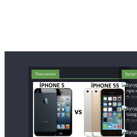
Пояснения
Бугур
про 
Окт
Googl
Окт