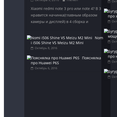
Окт
Xiaomi redmi note 3 pro или note 4? В 3
нравится начинка(главным образом
про 
камеры и дисплей) в 4 сборка и
Окт
мощн
Nom
Окт
i i506 Shine VS Meizu M2 Mini
Октябрь 8, 2016
про 
Пояснялка
Окт
про Huawei P6S
Октябрь 6, 2016
Окт