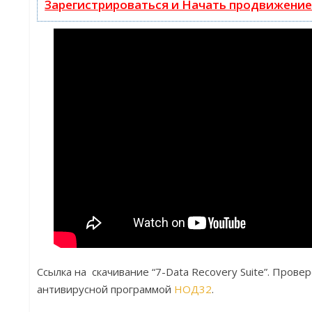
Зарегистрироваться и Начать продвижени
Ссылка на скачивание
“7-Data Recovery Suite”. Пров
антивирусной программой
НОД32
.