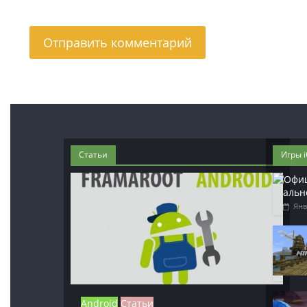
Статьи
Игры 
альн
Янв
Android
Статьи