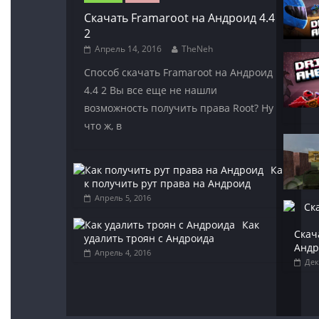
Скачать Framaroot на Андроид 4.4
2
Апрель 14, 2016
TheNeh
Способ скачать Framaroot на Андроид
4.4 2 Вы все еще не нашли
возможность получить права Root? Ну
что ж, в
Ка
к получить рут права на Андроид
Апрель 5, 2016
Как
Скач
удалить троян с Андроида
Андр
Апрель 4, 2016
Дек