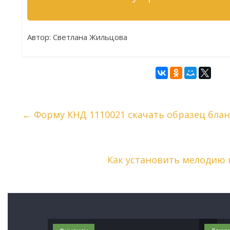
Автор: Светлана Жильцова
←
Форму КНД 1110021 скачать образец блан
Как установить мелодию 