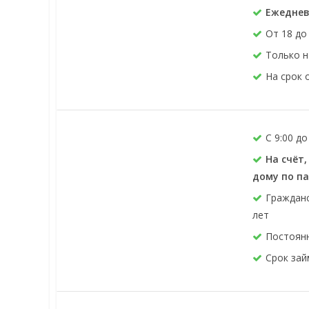
Ежеднев
От 18 до
Только н
На срок 
C 9:00 до
На счёт
дому по п
Гражданс
лет
Постоянн
Срок займ