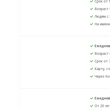
Срок от 
Возраст 
Людям с
На именн
Ежеднев
Возраст 
Срок от 
Карту, с
Через Ко
Ежеднев
От 20 ле