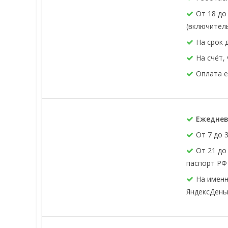
От 18 до
(включител
На срок 
На счёт,
Оплата 
Ежедневн
От 7 до 
От 21 до
паспорт РФ
На именн
ЯндексДеньг