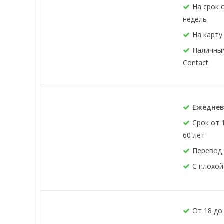
На срок 
недель
На карту
Наличным
Contact
Ежеднев
Срок от 
60 лет
Перевод 
С плохой
От 18 до