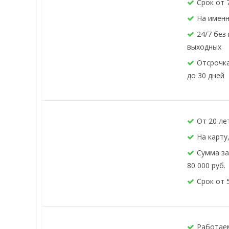
Срок от 
На именн
24/7 без
выходных
Отсрочка
до 30 дней
От 20 ле
На карту
Сумма за
80 000 руб.
Срок от 
Работаем