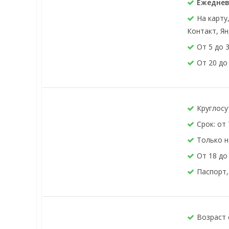
Ежеднев
На карту
Контакт, Ян
От 5 до 
От 20 до
Круглосу
Срок: от 
Только н
От 18 до
Паспорт,
Возраст 