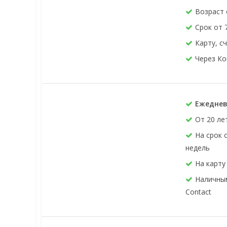
Возраст 
Срок от 
Карту, с
Через Ко
Ежеднев
От 20 ле
На срок 
недель
На карту
Наличным
Contact