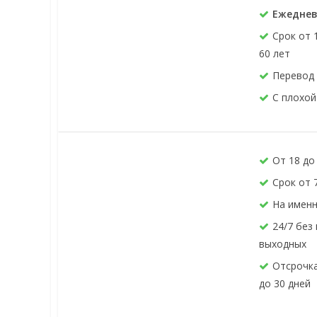
Ежеднев
Срок от 
60 лет
Перевод 
С плохой
От 18 до
Срок от 
На именн
24/7 без
выходных
Отсрочка
до 30 дней