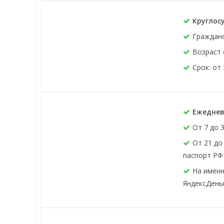
Круглос
Граждан
Возраст 
Срок: от 
Ежедневн
От 7 до 
От 21 до
паспорт РФ
На именн
ЯндексДеньг