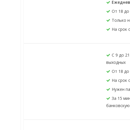
Ежеднев
От 18 до
Только н
На срок 
С 9 до 2
выходных
От 18 до
На срок 
Нужен па
За 15 ми
банковскую