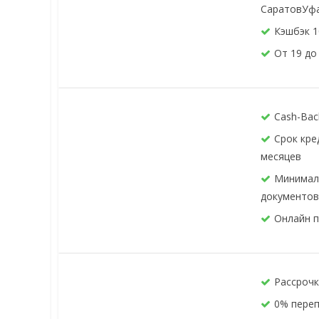
СаратовУф
Кэшбэк 1
От 19 до 
Cash-Bac
Срок кре
месяцев
Минимал
документов
Онлайн п
Рассрочк
0% пере