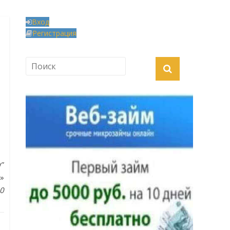
Вход
Регистрация
у”
»
00