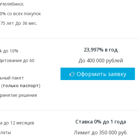
аЧелябинск
0% со всех покупок
75 лет До 36 мес.
23,997% в год
k до 10%
До 400 000 рублей
дитования до 60
Оформить заявку
ьный пакет
 (
только паспорт
)
ринятие решения
Ставка 0% до 1 года
а до 12 месяцев
Лимит до 350 000 руб.
платы