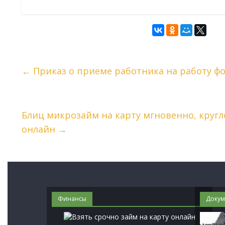
←
Приказ о приеме работника на работу фо
Блиц микрозайм на карту мгновенно, кругло
онлайн
→
Финансы
Докум