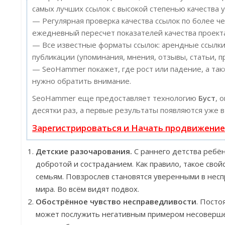
самых лучших ссылок с высокой степенью качества у
— Регулярная проверка качества ссылок по более ч
ежедневный пересчет показателей качества проект
— Все известные форматы ссылок: арендные ссылки
публикации (упоминания, мнения, отзывы, статьи, п
— SeoHammer покажет, где рост или падение, а так
нужно обратить внимание.
SeoHammer еще предоставляет технологию
Буст
, 
десятки раз, а первые результаты появляются уже в
Зарегистрироваться и Начать продвижени
Детские разочарования.
С раннего детства ребён
добротой и состраданием. Как правило, такое сво
семьям. Повзрослев становятся уверенными в нес
мира. Во всём видят подвох.
Обострённое чувство несправедливости
. Пост
может послужить негативным примером несовершен