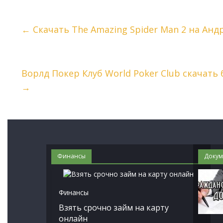
←
Скачать The Amazing Spider Man 2 на Анд
Ворлд Покер Клуб World Poker Club скачать
→
Финансы
Докум
Финансы
Взять срочно займ на карту
онлайн