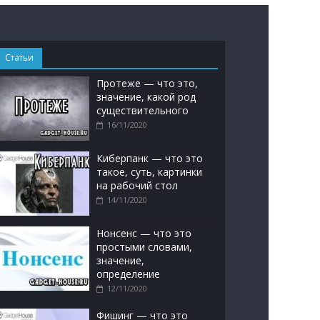
Статьи
Протеже — что это,
значение, какой род
существительного
16/11/2020
Киберпанк — что это
такое, суть, картинки
на рабочий стол
14/11/2020
Нонсенс — что это
простыми словами,
значение,
определение
12/11/2020
Фишинг — что это