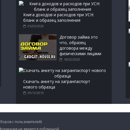
Книга доходов и расходов при УСН:
бланк и образец заполнения
05/05/2020
Договор займа это
что, образец
договора между
физическими лицами
18/02/2020
Скачать анкету на загранпаспорт
нового образца
09/12/2019
сборов с пользователей)
формация не является публичной