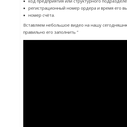
код предприятия или структурного подраздел
регистрационный номер ордера и время его вы
номер счёта.
Вставляем небольшое видео на нашу сегодняшнюю
правильно его заполнить ”