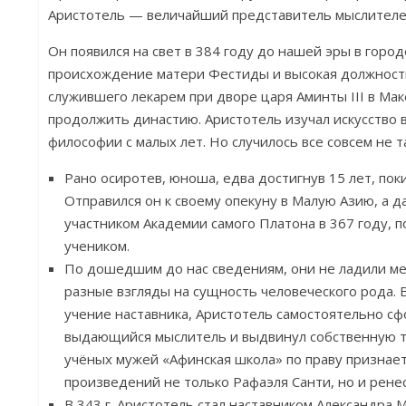
Аристотель — величайший представитель мыслителе
Он появился на свет в 384 году до нашей эры в город
происхождение матери Фестиды и высокая должност
служившего лекарем при дворе царя Аминты III в Мак
продолжить династию. Аристотель изучал искусство 
философии с малых лет. Но случилось все совсем не т
Рано осиротев, юноша, едва достигнув 15 лет, пок
Отправился он к своему опекуну в Малую Азию, а д
участником Академии самого Платона в 367 году, п
учеником.
По дошедшим до нас сведениям, они не ладили ме
разные взгляды на сущность человеческого рода. 
учение наставника, Аристотель самостоятельно сф
выдающийся мыслитель и выдвинул собственную 
учёных мужей «Афинская школа» по праву признае
произведений не только Рафаэля Санти, но и ренес
В 343 г. Аристотель стал наставником Александра