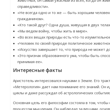
животных; он самый ужасный из всех, когда он жив
справедливости».
«Не всегда одно и то же — быть хорошим челове
гражданином».
«Кто такой друг? Одна душа, живущая в двух телах
«Мы ведем войну, чтобы жить в мире».
«Во всех вещах природы есть что-то изумительное
«Человек по своей природе политическое животно
«Искусство завершает то, что природа не может до
«Это признак образованного ума, чтобы быть спос
принимая ее».
Интересные факты
Аристотель интересовался науками о Земле. Его трак
«Метерология» дает нам понимание его знаний. Он
циклы и даже рассуждал об астрологических события
Основная цель его философии состояла в том, чтобы
процессом мышления. Он наблюдал за вещами, основ