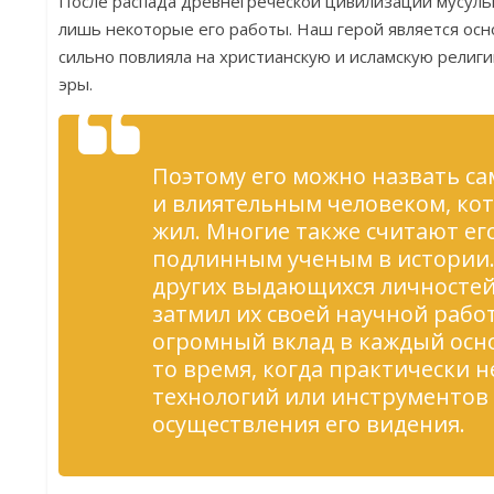
После распада древнегреческой цивилизации мусуль
лишь некоторые его работы. Наш герой является ос
сильно повлияла на христианскую и исламскую религи
эры.
Поэтому его можно назвать 
и влиятельным человеком, ко
жил. Многие также считают е
подлинным ученым в истории.
других выдающихся личностей
затмил их своей научной работ
огромный вклад в каждый осн
то время, когда практически н
технологий или инструментов
осуществления его видения.