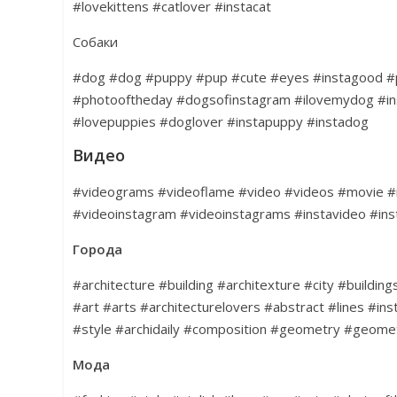
#lovekittens #catlover #instacat
Собаки
#dog #dog #puppy #pup #cute #eyes #instagood #
#photooftheday #dogsofinstagram #ilovemydog #i
#lovepuppies #doglover #instapuppy #instadog
Видео
#videograms #videoflame #video #videos #movie #
#videoinstagram #videoinstagrams #instavideo #inst
Города
#architecture #building #architexture #city #buildi
#art #arts #architecturelovers #abstract #lines #in
#style #archidaily #composition #geometry #geomet
Мода