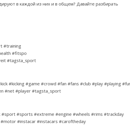
идируют в каждой из них и в общем? Давайте разбирать
t #training
ealth #fitspo
eit #tagsta_sport
#kick #kicking #game #crowd #fan #fans #club #play #playing #fu
en #net #player #tagsta_sport
 #sport #sports #extreme #engine #wheels #rims #trackday
k #motor #instacar #instacars #caroftheday