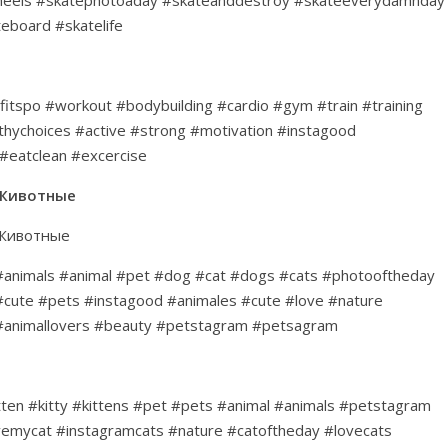
eboard #skatelife
#fitspo #workout #bodybuilding #cardio #gym #train #training
thychoices #active #strong #motivation #instagood
 #eatclean #excercise
Животные
Животные
#animals #animal #pet #dog #cat #dogs #cats #photooftheday
#cute #pets #instagood #animales #cute #love #nature
#animallovers #beauty #petstagram #petsagram
ten #kitty #kittens #pet #pets #animal #animals #petstagram
emycat #instagramcats #nature #catoftheday #lovecats