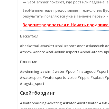
— SeoHammer покажет, где рост или падение, а
SeoHammer еще предоставляет технологию
Бу
результаты появляются уже в течение первых 7
Зарегистрироваться и Начать продвиже
Баскетбол
#basketball #basket #ball #sport #net #slamdunk 
#throw #score #tall #dunk #sports #bball #team #p
Плавание
#swimming #swim #water #pool #instagood #sport 
#watersport #watersports #blue #ripple #splash #p
#tagsta_sport
Скейтбординг
#skateboarding #skating #skater #instaskater #sk
#longboarding #riding #kickflip #ollie #instagood