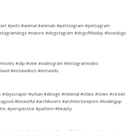
pet #pets #animal #animals #petstagram #petsagram
nstagramdogs #nature #dogstagram #dogoftheday #lovedogs
movies #clip #vine #videogram #instagramvideo
avid #instavideos #instavids
ngs #skyscraper #urban #design #minimal #cities #town #street
stagood #beautiful #archilovers #architectureporn #lookingup
ric #perspective #pattern #beauty