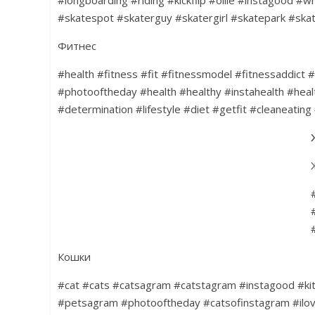
#skatespot #skaterguy #skatergirl #skatepark #skat
Фитнес
#health #fitness #fit #fitnessmodel #fitnessaddict 
#photooftheday #health #healthy #instahealth #heal
#determination #lifestyle #diet #getfit #cleaneating
Кошки
#cat #cats #catsagram #catstagram #instagood #kit
#petsagram #photooftheday #catsofinstagram #ilov