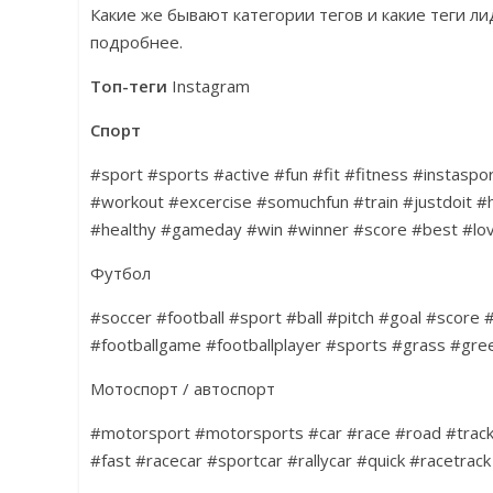
Какие же бывают категории тегов и какие теги л
подробнее.
Топ-теги
Instagram
Спорт
#sport #sports #active #fun #fit #fitness #instaspor
#workout #excercise #somuchfun #train #justdoit #h
#healthy #gameday #win #winner #score #best #lov
Футбол
#soccer #football #sport #ball #pitch #goal #score 
#footballgame #footballplayer #sports #grass #gre
Мотоспорт / автоспорт
#motorsport #motorsports #car #race #road #track
#fast #racecar #sportcar #rallycar #quick #racetrac