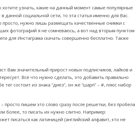
Вы хотите узнать, какие на данный момент самые популярные
 в данной социальной сети, то эта статья именно для Вас.
о просто, нужно лишь размещать качественные снимки с
аших фотографий я не сомневаюсь, а вот над вторым пунктом
еги для Инстаграма скачать совершенно бесплатно. Также
аст Вам значительный прирост новых подписчиков, лайков и
тересует. Всё что нужно сделать, это добавить правильно
 тег состоит из знака “диез”, он же “шарп” – #, плюс набор
о – просто пишем это слово сразу после решетки, без пробела
или более, то писать их нужно слитно. Например:
ожет писаться как латиницей (английский алфавит, кто не