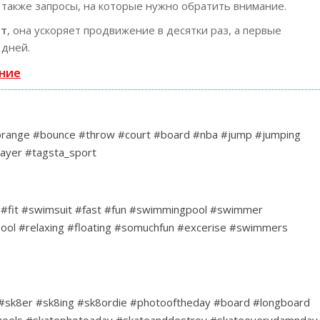
 также запросы, на которые нужно обратить внимание.
ст
, она ускоряет продвижение в десятки раз, а первые
 дней.
ние
#orange #bounce #throw #court #board #nba #jump #jumping
layer #tagsta_sport
#fit #swimsuit #fast #fun #swimmingpool #swimmer
ool #relaxing #floating #somuchfun #excerise #swimmers
8 #sk8er #sk8ing #sk8ordie #photooftheday #board #longboard
 #wheels #skatephotoaday #skateanddestroy #skateeverydamnday