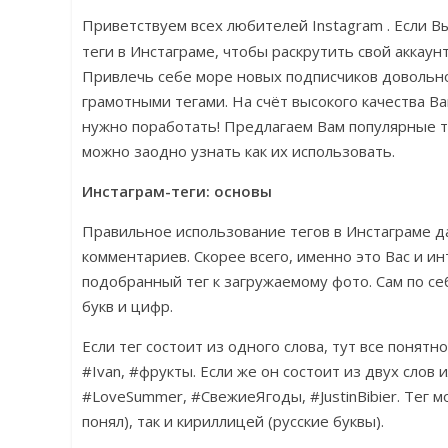
Приветствуем всех любителей Instagram
. Если 
теги в Инстаграме, чтобы раскрутить свой аккаунт
Привлечь себе море новых подписчиков довольн
грамотными тегами. На счёт высокого качества В
нужно поработать! Предлагаем Вам популярные т
можно заодно узнать как их использовать.
Инстаграм-теги: основы
Правильное использование тегов в Инстаграме д
комментариев. Скорее всего, именно это Вас и ин
подобранный тег к загружаемому фото. Сам по себе
букв и цифр.
Если тег состоит из одного слова, тут все понятн
#Ivan, #фрукты. Если же он состоит из двух слов 
#LoveSummer, #СвежиеЯгоды, #JustinBibier. Тег м
понял), так и кириллицей (русские буквы).