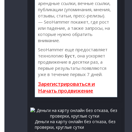
арендные ссылки, вечные ссылки,
публикации (упоминания, мнения,
отзывы, статьи, пресс-релизы).
— SeoHammer покажет, где рост
или падение, а также запросы, на
которые нужно обратить
внимание.
SeoHammer еще предоставляет
технологию
Буст
, она ускоряет
продвижение в десятки раз, а
первые результаты появляются
уже в течение первых 7 дней.
Зарегистрироваться и
Начать продвижение
Деньги на карту онлайн без отказа, без
проверки, круглые сутки