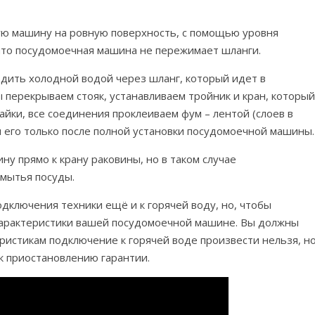
ую машину на ровную поверхность, с помощью уровня
 что посудомоечная машина не пережимает шланги.
ить холодной водой через шланг, который идет в
 перекрываем стояк, устанавливаем тройник и кран, который
айки, все соединения проклеиваем фум – лентой (слоев в
м его только после полной установки посудомоечной машины.
 прямо к крану раковины, но в таком случае
 мытья посуды.
ключения техники ещё и к горячей воду, но, чтобы
 характеристики вашей посудомоечной машине. Вы должны
еристикам подключение к горячей воде произвести нельзя, н
 к приостановлению гарантии.