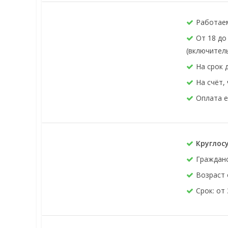
Работаем
От 18 до
(включител
На срок 
На счёт,
Оплата 
Круглос
Граждан
Возраст 
Срок: от 