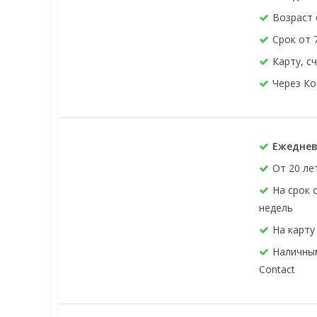
Возраст 
Срок от 
Карту, с
Через Ко
Ежеднев
От 20 ле
На срок 
недель
На карту
Наличным
Contact