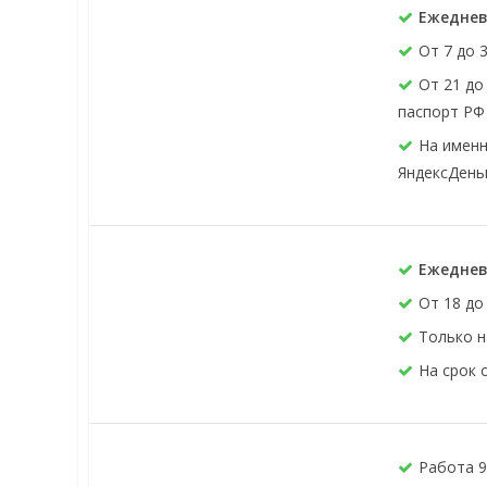
Ежедневн
От 7 до 
От 21 до
паспорт РФ
На именн
ЯндексДеньг
Ежеднев
От 18 до
Только н
На срок 
Работа 9: