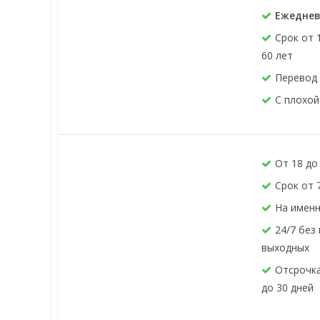
Ежеднев
Срок от 
60 лет
Перевод 
С плохой
От 18 до
Срок от 
На именн
24/7 без
выходных
Отсрочка
до 30 дней