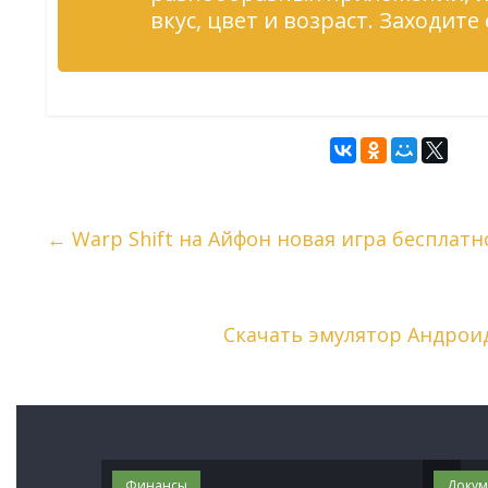
вкус, цвет и возраст. Заходите
←
Warp Shift на Айфон новая игра бесплатн
Скачать эмулятор Андроид
Финансы
Докум