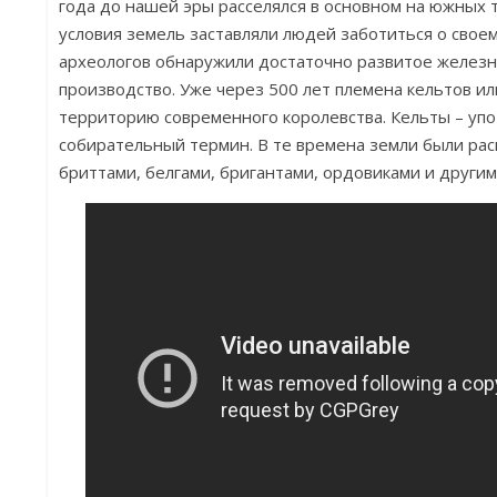
года до нашей эры расселялся в основном на южных 
условия земель заставляли людей заботиться о свое
археологов обнаружили достаточно развитое железн
производство. Уже через 500 лет племена кельтов ил
территорию современного королевства. Кельты – упо
собирательный термин. В те времена земли были ра
бриттами, белгами, бригантами, ордовиками и другим