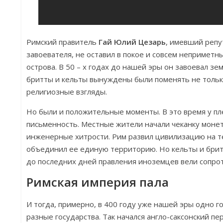
Римский правитель
Гай Юлий Цезарь
, имевший репу
завоевателя, не оставил в покое и совсем непримет
острова. В 50 – х годах до нашей эры он завоевал зе
бритты и кельты вынуждены были поменять не только
религиозные взгляды.
Но были и положительные моменты. В это время у пл
письменность. Местные жители начали чеканку моне
инженерные хитрости. Рим развил цивилизацию на 
объединил ее единую территорию. Но кельты и бри
до последних дней правления иноземцев вели сопро
Римская империя пала
И тогда, примерно, в 400 году уже нашей эры одно г
разные государства. Так начался англо-саксонский п