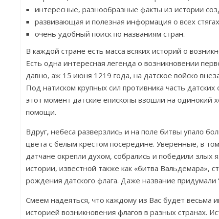
интересные, разнообразные факты из истории соз
развивающая и полезная информация о всех стягах
очень удобный поиск по названиям стран.
В каждой стране есть масса всяких историй о возник
Есть одна интересная легенда о возникновении перво
давно, аж 15 июня 1219 года, на датское войско внез
Под натиском крупных сил противника часть датских 
этот момент датские епископы взошли на одинокий хо
помощи.
Вдруг, небеса разверзлись и на поле битвы упало б
цвета с белым крестом посередине. Уверенные, в том
датчане окрепли духом, собрались и победили злых я
истории, известной также как «битва Вальдемара», с
рождения датского флага. Даже название придумали 
Смеем надеяться, что каждому из Вас будет весьма 
историей возникновения флагов в разных странах. И