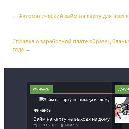
←
Автоматический займ на карту для всех 
Справка о заработной плате образец бланк
года
→
Финансы
Докум
Финансы
Займ на карту не выходя из дому
30/11/2021
Anatoliy